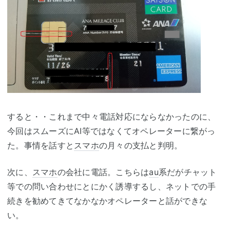
すると・・これまで中々電話対応にならなかったのに、
今回はスムーズにAI等ではなくてオペレーターに繋がっ
た。事情を話すと
スマホ
の月々の支払と判明。
次に、
スマホ
の会社に電話。こちらは
au
系だがチャット
等での問い合わせにとにかく誘導するし、ネットでの手
続きを勧めてきてなかなかオペレーターと話ができな
い。